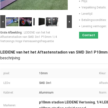
Prijs:
Verpakking Details:
Levertijd:
Betalingscondities:
Levering vermogen:
Grote Afbeelding :
LEIDENE van het het
Contact
Aftastenstadion van SMD 3in1 P10mm 1/4
Vertonings Hoge Vernieuwingsfrequentie
LEIDENE van het het Aftastenstadion van SMD 3in1 P10mm
beschrijving
pixel:
10mm
Kleur:
LEDs:
SMD 3in1
Aftast
Kabinet:
Aluminium
Norm:
p10mm stadion LEIDENE Vertoning
1/4 LE
,
Markeren: