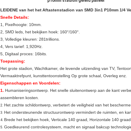
p10mm stadion geleid paneel
LEIDENE van het het Aftastenstadion van SMD 3in1 P10mm 1/4 V
Snelle Details:
1, Pixelhoogte: 10mm.
2, SMD leds, het bekijken hoek: 160°/160°.
3, Volledige kleuren: 281trillions.
4, Vers tarief: 1,920Hz.
5, Digitaal proces: 16bits.
Toepassing:
Het grote stadion, Wachtkamer, de levende uitzending van TV, Tentoons
Vermaaktrefpunt, kunsttentoonstelling Op grote schaal, Overleg enz.
Eigenschappen en Voordelen
:
1.
Humaniseringsontwerp. Het snelle sluitenontwerp aan de kant verbe
assembleren kosten.
Het zachte schildontwerp, verbetert de veiligheid van het bescherme
2.
Het ondersteunende structuurontwerp vermindert de ruimten, en kan z
3.
Brede het bekijken hoek, Verticale 140 graad, Horizontale 140 graad
4.
Goedkeurend controlesysteem, macht en signaal bakcup technologie d
5.