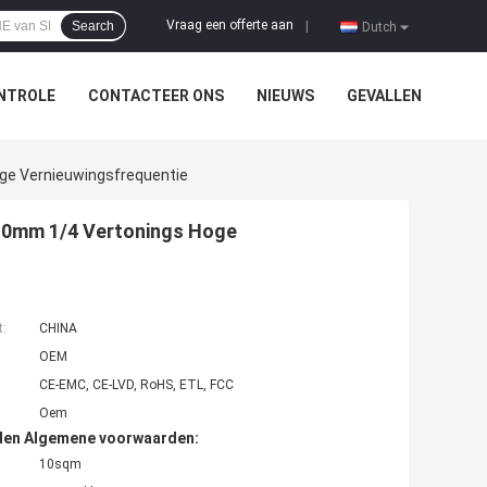
Vraag een offerte aan
Search
|
Dutch
NTROLE
CONTACTEER ONS
NIEUWS
GEVALLEN
ge Vernieuwingsfrequentie
P10mm 1/4 Vertonings Hoge
t:
CHINA
OEM
CE-EMC, CE-LVD, RoHS, ETL, FCC
Oem
den Algemene voorwaarden:
10sqm