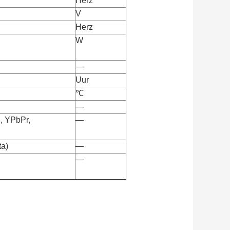
Herz
V
Herz
W
—
Uur
℃
—
, YPbPr,
—
ta)
—
—