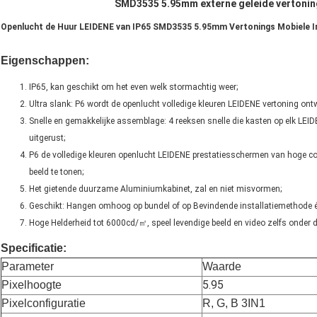
SMD3535 5.95mm externe geleide vertonin
Openlucht de Huur LEIDENE van IP65 SMD3535 5.95mm Vertonings Mobiele In
Eigenschappen:
IP65, kan geschikt om het even welk stormachtig weer;
Ultra slank: P6 wordt de openlucht volledige kleuren LEIDENE vertoning on
Snelle en gemakkelijke assemblage: 4 reeksen snelle die kasten op elk LEI
uitgerust;
P6 de volledige kleuren openlucht LEIDENE prestatiesschermen van hoge con
beeld te tonen;
Het gietende duurzame Aluminiumkabinet, zal en niet misvormen;
Geschikt: Hangen omhoog op bundel of op Bevindende installatiemethode éé
Hoge Helderheid tot 6000cd/㎡, speel levendige beeld en video zelfs onder d
Specificatie:
Parameter
Waarde
5.95
Pixelhoogte
Pixelconfiguratie
R, G, B 3IN1