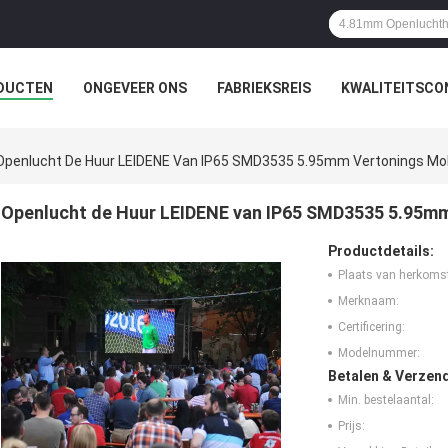
DUCTEN
ONGEVEER ONS
FABRIEKSREIS
KWALITEITSCO
Openlucht De Huur LEIDENE Van IP65 SMD3535 5.95mm Vertonings Mobie
Openlucht de Huur LEIDENE van IP65 SMD3535 5.95mm 
Productdetails:
Plaats van herkoms
Merknaam:
Certificering:
Modelnummer:
Betalen & Verzen
Min. bestelaantal:
Prijs: