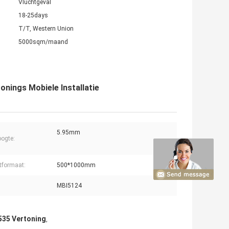
Vluchtgeval
18-25days
T/T, Western Union
5000sqm/maand
nings Mobiele Installatie
5.95mm
oogte:
tformaat:
500*1000mm
MBI5124
535 Vertoning
,