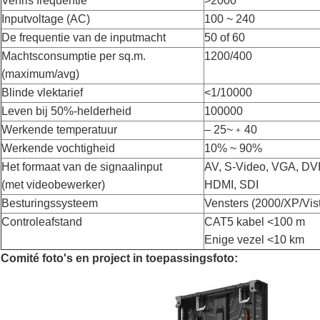
Verfris frequentie
>2000
Inputvoltage (AC)
100 ~ 240
De frequentie van de inputmacht
50 of 60
Machtsconsumptie per sq.m.
1200/400
(maximum/avg)
Blinde vlektarief
<1/10000
Leven bij 50%-helderheid
100000
Werkende temperatuur
– 25~﹢40
Werkende vochtigheid
10% ~ 90%
Het formaat van de signaalinput
AV, S-Video, VGA, DVI
(met videobewerker)
HDMI, SDI
Besturingssysteem
Vensters (2000/XP/Vis
Controleafstand
CAT5 kabel <100 m
Enige vezel <10 km
Comité foto's en project in toepassingsfoto: