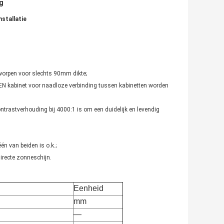
g
stallatie
tworpen voor slechts 90mm dikte;
DEN kabinet voor naadloze verbinding tussen kabinetten worden
trastverhouding bij 4000:1 is om een duidelijk en levendig
n van beiden is o.k.;
irecte zonneschijn.
Eenheid
mm
—