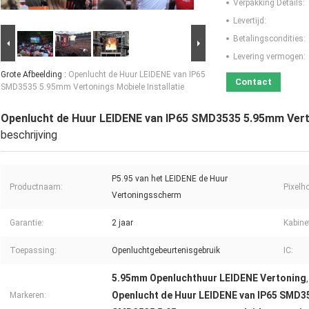
Verpakking Details:
Levertijd:
Betalingscondities:
Levering vermogen:
Grote Afbeelding :
Openlucht de Huur LEIDENE van IP65
Contact
SMD3535 5.95mm Vertonings Mobiele Installatie
Openlucht de Huur LEIDENE van IP65 SMD3535 5.95mm Verto
beschrijving
P5.95 van het LEIDENE de Huur
Productnaam:
Pixelh
Vertoningsscherm
Garantie:
2 jaar
Kabine
Toepassing:
Openluchtgebeurtenisgebruik
IC:
5.95mm Openluchthuur LEIDENE Vertoning
,
Openlucht de Huur LEIDENE van IP65 SMD3
Markeren: