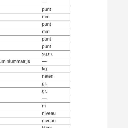
—
punt
mm
punt
mm
punt
punt
sq.m.
luminiummatrijs
—
kg
neten
gr.
gr.
—
m
niveau
niveau