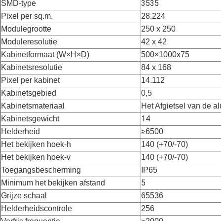
3535
SMD-type
Pixel per sq.m.
28.224
Modulegrootte
250 x 250
Moduleresolutie
42 x 42
Kabinetformaat (W×H×D)
500×1000x75
Kabinetsresolutie
84 x 168
Pixel per kabinet
14.112
Kabinetsgebied
0,5
Kabinetsmateriaal
Het Afgietsel van de a
14
Kabinetsgewicht
Helderheid
≥6500
Het bekijken hoek-h
140 (+70/-70)
Het bekijken hoek-v
140 (+70/-70)
Toegangsbescherming
IP65
5
Minimum het bekijken afstand
Grijze schaal
65536
Helderheidscontrole
256