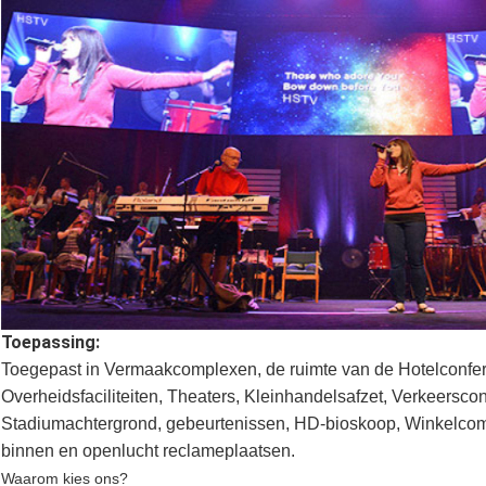
Toepassing:
Toegepast in Vermaakcomplexen, de ruimte van de Hotelconfere
Overheidsfaciliteiten, Theaters, Kleinhandelsafzet, Verkeerscon
Stadiumachtergrond, gebeurtenissen, HD-bioskoop, Winkelcom
binnen en openlucht reclameplaatsen.
Waarom kies ons?