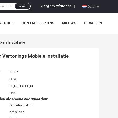
Vraag een offerte aan
Search
|
Dutch
NTROLE
CONTACTEER ONS
NIEUWS
GEVALLEN
le Installatie
Vertonings Mobiele Installatie
t:
CHINA
OEM
CE,ROHS,FCC,UL
Oem
den Algemene voorwaarden:
Onderhandeling
negotiable